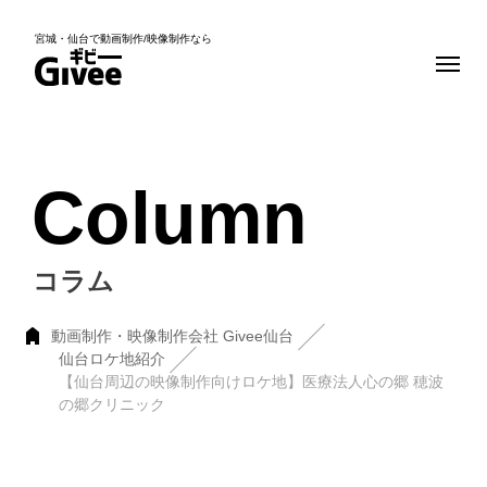
宮城・仙台で動画制作/映像制作なら
Column
コラム
動画制作・映像制作会社 Givee仙台
仙台ロケ地紹介
【仙台周辺の映像制作向けロケ地】医療法人心の郷 穂波
の郷クリニック