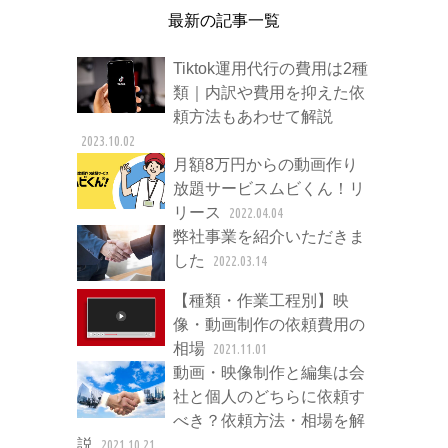
最新の記事一覧
Tiktok運用代行の費用は2種
類｜内訳や費用を抑えた依
頼方法もあわせて解説
2023.10.02
月額8万円からの動画作り
放題サービスムビくん！リ
リース
2022.04.04
弊社事業を紹介いただきま
した
2022.03.14
【種類・作業工程別】映
像・動画制作の依頼費用の
相場
2021.11.01
動画・映像制作と編集は会
社と個人のどちらに依頼す
べき？依頼方法・相場を解
説
2021.10.21