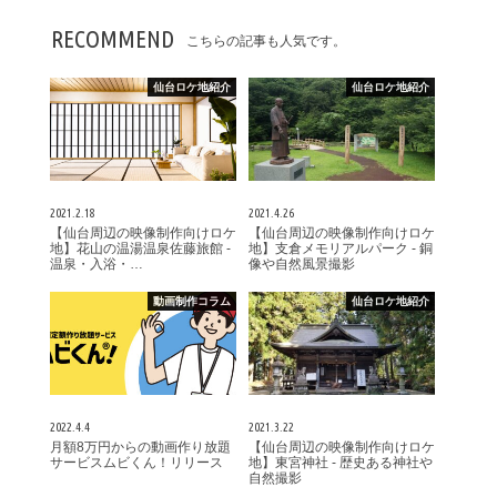
RECOMMEND
こちらの記事も人気です。
仙台ロケ地紹介
仙台ロケ地紹介
2021.2.18
2021.4.26
【仙台周辺の映像制作向けロケ
【仙台周辺の映像制作向けロケ
地】花山の温湯温泉佐藤旅館 -
地】支倉メモリアルパーク - 銅
温泉・入浴・…
像や自然風景撮影
動画制作コラム
仙台ロケ地紹介
2022.4.4
2021.3.22
月額8万円からの動画作り放題
【仙台周辺の映像制作向けロケ
サービスムビくん！リリース
地】東宮神社 - 歴史ある神社や
自然撮影