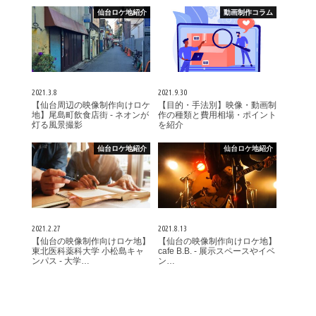
仙台ロケ地紹介
動画制作コラム
2021.3.8
2021.9.30
【仙台周辺の映像制作向けロケ
【目的・手法別】映像・動画制
地】尾島町飲食店街 - ネオンが
作の種類と費用相場・ポイント
灯る風景撮影
を紹介
仙台ロケ地紹介
仙台ロケ地紹介
2021.2.27
2021.8.13
【仙台の映像制作向けロケ地】
【仙台の映像制作向けロケ地】
東北医科薬科大学 小松島キャ
cafe B.B. - 展示スペースやイベ
ンパス - 大学…
ン…