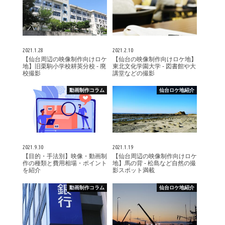
2021.1.28
2021.2.10
【仙台周辺の映像制作向けロケ
【仙台の映像制作向けロケ地】
地】旧栗駒小学校耕英分校 - 廃
東北文化学園大学 - 図書館や大
校撮影
講堂などの撮影
動画制作コラム
仙台ロケ地紹介
2021.9.30
2021.1.19
【目的・手法別】映像・動画制
【仙台周辺の映像制作向けロケ
作の種類と費用相場・ポイント
地】馬の背 - 松島など自然の撮
を紹介
影スポット満載
動画制作コラム
仙台ロケ地紹介