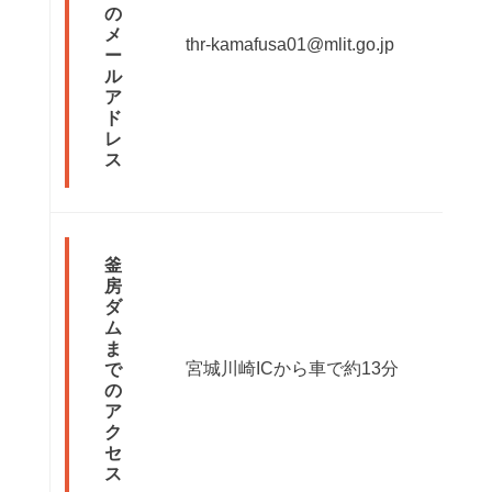
の
メ
thr-kamafusa01@mlit.go.jp
ー
ル
ア
ド
レ
ス
釜
房
ダ
ム
ま
宮城川崎ICから車で約13分
で
の
ア
ク
セ
ス