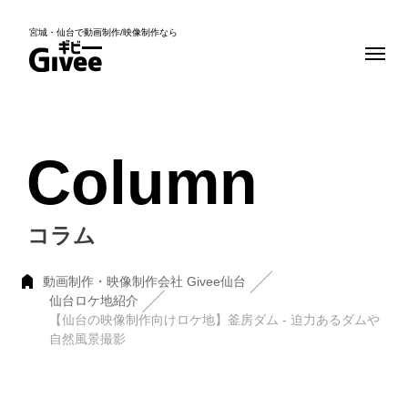
宮城・仙台で動画制作/映像制作なら
Column
コラム
動画制作・映像制作会社 Givee仙台
仙台ロケ地紹介
【仙台の映像制作向けロケ地】釜房ダム - 迫力あるダムや
自然風景撮影