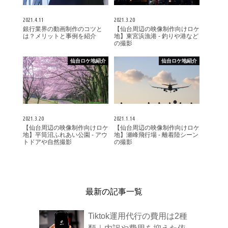
2021.4.11
2021.3.20
銀行業界の動画制作のコツと
【仙台周辺の映像制作向けロケ
は？メリットと事例を紹介
地】東宮浜漁港 - 釣りや港など
の撮影
仙台ロケ地紹介
仙台ロケ地紹介
2021.3.20
2021.1.14
【仙台周辺の映像制作向けロケ
【仙台周辺の映像制作向けロケ
地】平筒沼ふれあい公園 - アウ
地】瀬峰飛行場 - 離着陸シーン
トドアや自然撮影
の撮影
最新の記事一覧
Tiktok運用代行の費用は2種