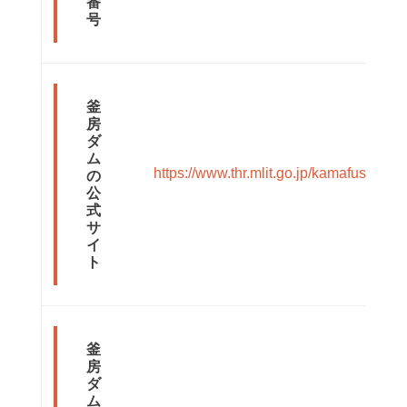
番
号
釜
房
ダ
ム
https://www.thr.mlit.go.jp/kamafusa/
の
公
式
サ
イ
ト
釜
房
ダ
ム