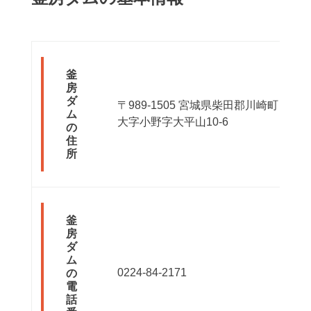
釜
房
ダ
〒989-1505 宮城県柴田郡川崎町
ム
大字小野字大平山10-6
の
住
所
釜
房
ダ
ム
0224-84-2171
の
電
話