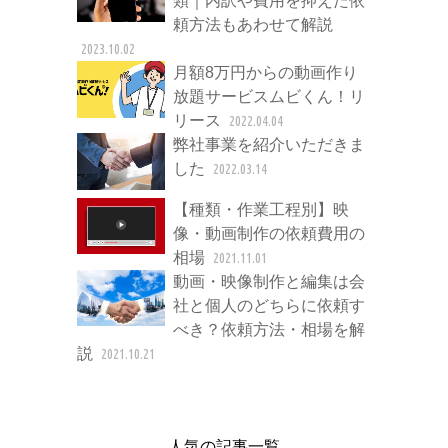
類｜内訳や費用を抑えた依
頼方法もあわせて解説
2023.10.02
月額8万円からの動画作り
放題サービスムビくん！リ
リース
2022.04.04
弊社事業を紹介いただきま
した
2022.03.14
【種類・作業工程別】映
像・動画制作の依頼費用の
相場
2021.11.01
動画・映像制作と編集は会
社と個人のどちらに依頼す
べき？依頼方法・相場を解
説
2021.10.21
人気の記事一覧