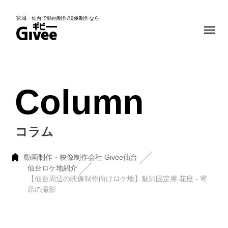
宮城・仙台で動画制作/映像制作なら
Column
コラム
動画制作・映像制作会社 Givee仙台
仙台ロケ地紹介
【仙台周辺の映像制作向けロケ地】魅知国定席 花座 - 寄
席の撮影