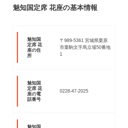
魅知国定席 花座の基本情報
魅知国
〒989-5361 宮城県栗原
定席 花
市栗駒文字馬立場50番地
座の住
1
所
魅知国
定席 花
0228-47-2025
座の電
話番号
魅知国