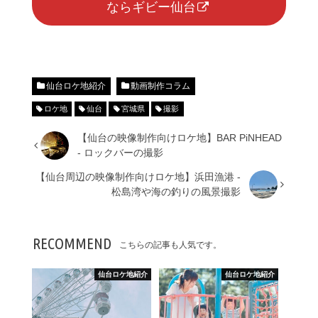
ならギビー仙台
仙台ロケ地紹介
動画制作コラム
ロケ地
仙台
宮城県
撮影
【仙台の映像制作向けロケ地】BAR PiNHEAD
- ロックバーの撮影
【仙台周辺の映像制作向けロケ地】浜田漁港 -
松島湾や海の釣りの風景撮影
RECOMMEND
こちらの記事も人気です。
仙台ロケ地紹介
仙台ロケ地紹介