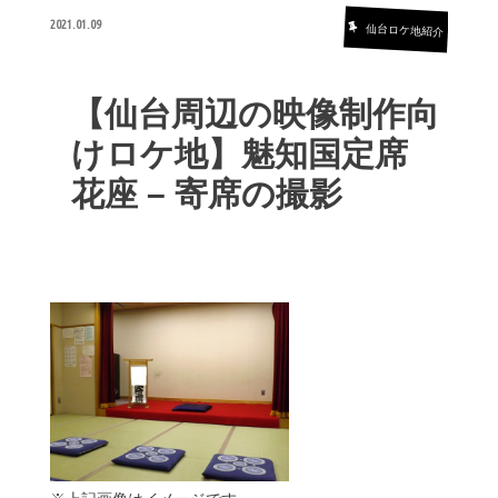
2021.01.09
仙台ロケ地紹介
【仙台周辺の映像制作向
けロケ地】魅知国定席
花座 – 寄席の撮影