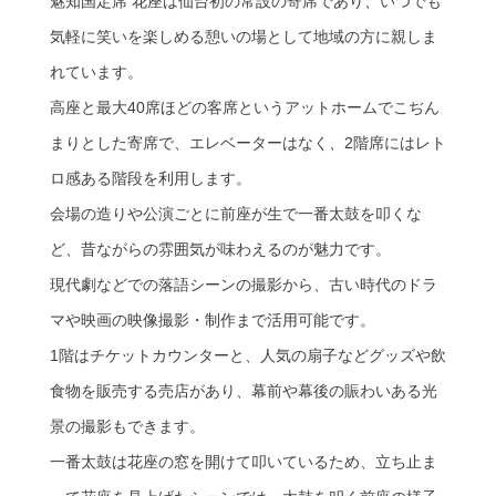
魅知国定席 花座は仙台初の常設の寄席であり、いつでも
気軽に笑いを楽しめる憩いの場として地域の方に親しま
れています。
高座と最大40席ほどの客席というアットホームでこぢん
まりとした寄席で、エレベーターはなく、2階席にはレト
ロ感ある階段を利用します。
会場の造りや公演ごとに前座が生で一番太鼓を叩くな
ど、昔ながらの雰囲気が味わえるのが魅力です。
現代劇などでの落語シーンの撮影から、古い時代のドラ
マや映画の映像撮影・制作まで活用可能です。
1階はチケットカウンターと、人気の扇子などグッズや飲
食物を販売する売店があり、幕前や幕後の賑わいある光
景の撮影もできます。
一番太鼓は花座の窓を開けて叩いているため、立ち止ま