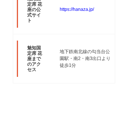
定席 花
https://hanaza.jp/
座の公
式サイ
ト
魅知国
地下鉄南北線の勾当台公
定席 花
園駅・南2・南3出口より
座まで
のアク
徒歩1分
セス