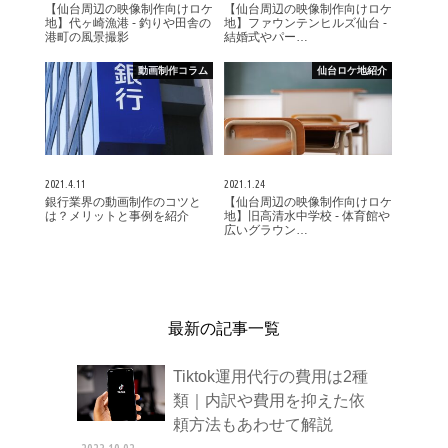
【仙台周辺の映像制作向けロケ
【仙台周辺の映像制作向けロケ
地】代ヶ崎漁港 - 釣りや田舎の
地】ファウンテンヒルズ仙台 -
港町の風景撮影
結婚式やパー…
動画制作コラム
仙台ロケ地紹介
2021.4.11
2021.1.24
銀行業界の動画制作のコツと
【仙台周辺の映像制作向けロケ
は？メリットと事例を紹介
地】旧高清水中学校 - 体育館や
広いグラウン…
最新の記事一覧
Tiktok運用代行の費用は2種
類｜内訳や費用を抑えた依
頼方法もあわせて解説