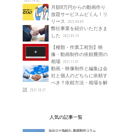
2023.10.02
月額8万円からの動画作り
放題サービスムビくん！リ
リース
2022.04.04
弊社事業を紹介いただきま
した
2022.03.14
【種類・作業工程別】映
像・動画制作の依頼費用の
相場
2021.11.01
動画・映像制作と編集は会
社と個人のどちらに依頼す
べき？依頼方法・相場を解
説
2021.10.21
人気の記事一覧