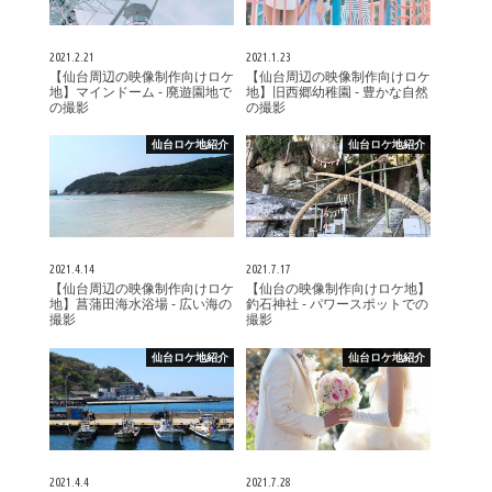
2021.2.21
2021.1.23
【仙台周辺の映像制作向けロケ
【仙台周辺の映像制作向けロケ
地】マインドーム - 廃遊園地で
地】旧西郷幼稚園 - 豊かな自然
の撮影
の撮影
仙台ロケ地紹介
仙台ロケ地紹介
2021.4.14
2021.7.17
【仙台周辺の映像制作向けロケ
【仙台の映像制作向けロケ地】
地】菖蒲田海水浴場 - 広い海の
釣石神社 - パワースポットでの
撮影
撮影
仙台ロケ地紹介
仙台ロケ地紹介
2021.4.4
2021.7.28