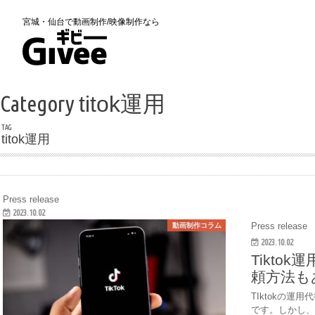
宮城・仙台で動画制作/映像制作なら
Category
titok運用
TAG
titok運用
Press release
2023.10.02
Press release
動画制作コラム
2023.10.02
Tikt
頼方法も
TIktokの
です。しかし、