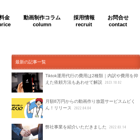
料金
動画制作コラム
採用情報
お問合せ
price
column
recruit
contact
最新の記事一覧
Tiktok運用代行の費用は2種類｜内訳や費用を抑
えた依頼方法もあわせて解説
2023.10.02
月額8万円からの動画作り放題サービスムビく
ん！リリース
2022.04.04
弊社事業を紹介いただきました
2022.03.14