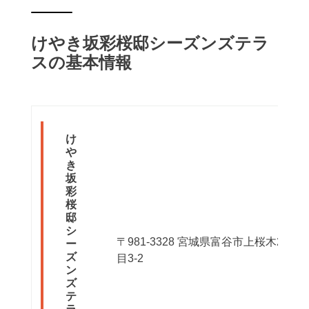
けやき坂彩桜邸シーズンズテラ
スの基本情報
け
や
き
坂
彩
桜
邸
シ
〒981-3328 宮城県富谷市上桜木2丁
ー
ズ
目3-2
ン
ズ
テ