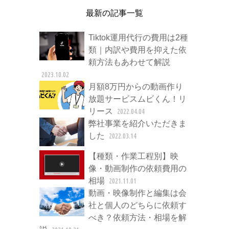
最新の記事一覧
Tiktok運用代行の費用は2種
類｜内訳や費用を抑えた依
頼方法もあわせて解説
2023.10.02
月額8万円からの動画作り
放題サービスムビくん！リ
リース
2022.04.04
弊社事業を紹介いただきま
した
2022.03.14
【種類・作業工程別】映
像・動画制作の依頼費用の
相場
2021.11.01
動画・映像制作と編集は会
社と個人のどちらに依頼す
べき？依頼方法・相場を解