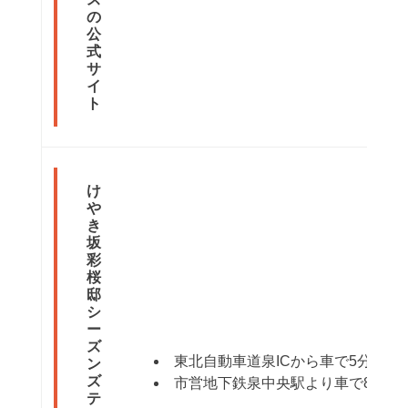
の
公
式
サ
イ
ト
け
や
き
坂
彩
桜
邸
シ
ー
ズ
東北自動車道泉ICから車で5分
ン
ズ
市営地下鉄泉中央駅より車で8分
テ