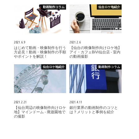
動画制作コラム
仙台ロケ地紹介
2021.6.9
2021.2.6
はじめて動画・映像制作を行う
【仙台の映像制作向けロケ地】
方必見！動画・映像制作の手順
アイ・カフェBiVi仙台店 - 室内
やポイントを解説！
の動画撮影
仙台ロケ地紹介
動画制作コラム
2021.2.21
2021.4.11
【仙台周辺の映像制作向けロケ
銀行業界の動画制作のコツと
地】マインドーム - 廃遊園地で
は？メリットと事例を紹介
の撮影