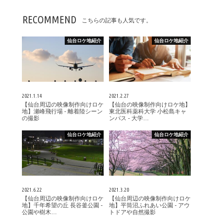
RECOMMEND
こちらの記事も人気です。
仙台ロケ地紹介
仙台ロケ地紹介
2021.1.14
2021.2.27
【仙台周辺の映像制作向けロケ
【仙台の映像制作向けロケ地】
地】瀬峰飛行場 - 離着陸シーン
東北医科薬科大学 小松島キャ
の撮影
ンパス - 大学…
仙台ロケ地紹介
仙台ロケ地紹介
2021.6.22
2021.3.20
【仙台周辺の映像制作向けロケ
【仙台周辺の映像制作向けロケ
地】千年希望の丘 長谷釜公園 -
地】平筒沼ふれあい公園 - アウ
公園や樹木…
トドアや自然撮影