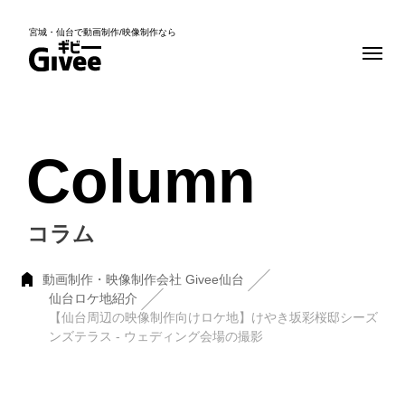
宮城・仙台で動画制作/映像制作なら
Column
コラム
動画制作・映像制作会社 Givee仙台
仙台ロケ地紹介
【仙台周辺の映像制作向けロケ地】けやき坂彩桜邸シーズ
ンズテラス - ウェディング会場の撮影