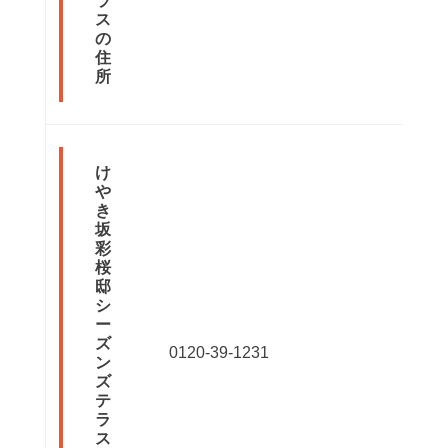
ラ
ス
の
住
所
け
や
き
坂
彩
桜
邸
シ
ー
ズ
0120-39-1231
ン
ズ
テ
ラ
ス