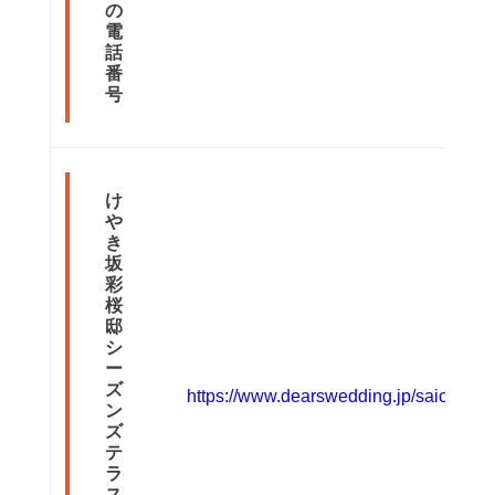
の
電
話
番
号
け
や
き
坂
彩
桜
邸
シ
ー
ズ
https://www.dearswedding.jp/saiotei/
ン
ズ
テ
ラ
ス