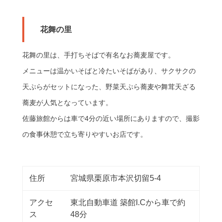
花舞の里
花舞の里は、手打ちそばで有名なお蕎麦屋です。
メニューは温かいそばと冷たいそばがあり、サクサクの
天ぷらがセットになった、野菜天ぷら蕎麦や舞茸天ざる
蕎麦が人気となっています。
佐藤旅館からは車で4分の近い場所にありますので、撮影
の食事休憩で立ち寄りやすいお店です。
住所
宮城県栗原市本沢切留5-4
アクセ
東北自動車道 築館I.Cから車で約
ス
48分