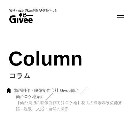
宮城・仙台で動画制作/映像制作なら
Column
コラム
動画制作・映像制作会社 Givee仙台
仙台ロケ地紹介
【仙台周辺の映像制作向けロケ地】花山の温湯温泉佐藤旅
館 - 温泉・入浴・自然の撮影