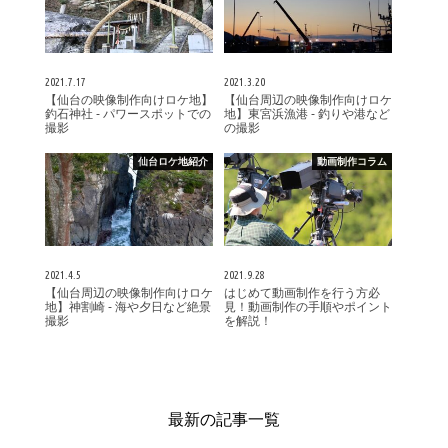
2021.7.17
2021.3.20
【仙台の映像制作向けロケ地】
【仙台周辺の映像制作向けロケ
釣石神社 - パワースポットでの
地】東宮浜漁港 - 釣りや港など
撮影
の撮影
仙台ロケ地紹介
動画制作コラム
2021.4.5
2021.9.28
【仙台周辺の映像制作向けロケ
はじめて動画制作を行う方必
地】神割崎 - 海や夕日など絶景
見！動画制作の手順やポイント
撮影
を解説！
最新の記事一覧