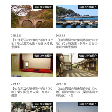
仙台ロケ地紹介
仙台ロケ地紹介
2021.3.15
2021.4.4
【仙台周辺の映像制作向けロケ
【仙台周辺の映像制作向けロケ
地】明治潜穴公園 - 歴史ある風
地】代ヶ崎漁港 - 釣りや田舎の
景撮影
港町の風景撮影
仙台ロケ地紹介
仙台ロケ地紹介
2021.1.9
2021.6.16
【仙台周辺の映像制作向けロケ
【仙台周辺の映像制作向けロケ
地】魅知国定席 花座 - 寄席の
地】昭和の街並み（栗原市岩ケ
撮影
崎地区） - 自…
仙台ロケ地紹介
仙台ロケ地紹介