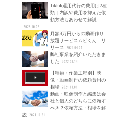
Tiktok運用代行の費用は2種
類｜内訳や費用を抑えた依
頼方法もあわせて解説
2023.10.02
月額8万円からの動画作り
放題サービスムビくん！リ
リース
2022.04.04
弊社事業を紹介いただきま
した
2022.03.14
【種類・作業工程別】映
像・動画制作の依頼費用の
相場
2021.11.01
動画・映像制作と編集は会
社と個人のどちらに依頼す
べき？依頼方法・相場を解
説
2021.10.21