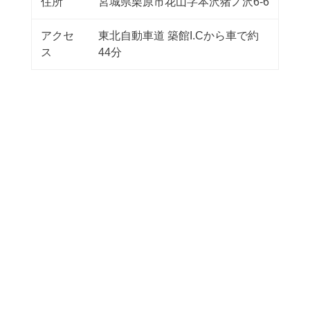
住所
宮城県栗原市花山字本沢猪ノ沢6-6
アクセ
東北自動車道 築館I.Cから車で約
ス
44分