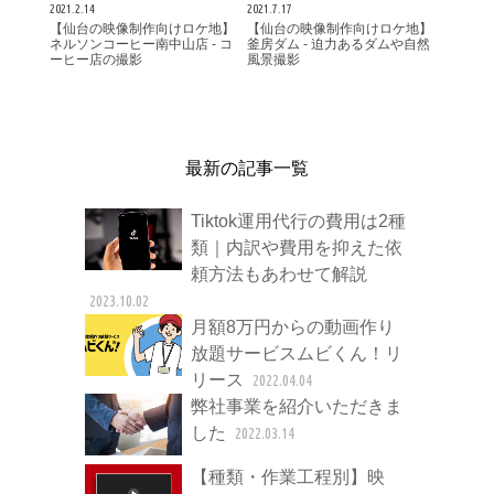
2021.2.14
2021.7.17
【仙台の映像制作向けロケ地】
【仙台の映像制作向けロケ地】
ネルソンコーヒー南中山店 - コ
釜房ダム - 迫力あるダムや自然
ーヒー店の撮影
風景撮影
最新の記事一覧
Tiktok運用代行の費用は2種
類｜内訳や費用を抑えた依
頼方法もあわせて解説
2023.10.02
月額8万円からの動画作り
放題サービスムビくん！リ
リース
2022.04.04
弊社事業を紹介いただきま
した
2022.03.14
【種類・作業工程別】映