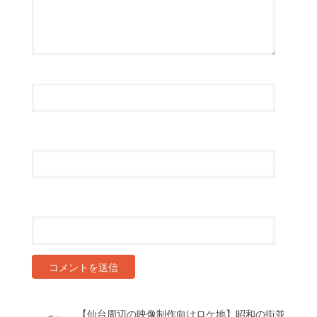
名前
*
メール
*
サイト
【仙台周辺の映像制作向けロケ地】昭和の街並