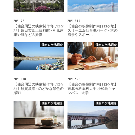
2021.5.31
2021.6.10
【仙台周辺の映像制作向けロケ
【仙台の映像制作向けロケ地】
地】角田市郷土資料館 - 和風建
スリーエム仙台港パーク - 港の
築や庭などの撮影
風景やスポー…
仙台ロケ地紹介
仙台ロケ地紹介
2021.1.18
2021.2.27
【仙台周辺の映像制作向けロケ
【仙台の映像制作向けロケ地】
地】須賀漁港 - のどかな景色の
東北医科薬科大学 小松島キャ
撮影
ンパス - 大学…
仙台ロケ地紹介
仙台ロケ地紹介