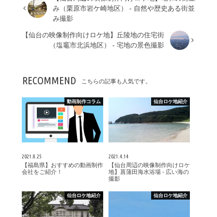
み（栗原市岩ケ崎地区） - 自然や歴史ある街並
み撮影
【仙台の映像制作向けロケ地】丘陵地の住宅街
（塩竈市北浜地区） - 宅地の景色撮影
RECOMMEND
こちらの記事も人気です。
動画制作コラム
仙台ロケ地紹介
2021.8.25
2021.4.14
【福島県】おすすめの動画制作
【仙台周辺の映像制作向けロケ
会社をご紹介！
地】菖蒲田海水浴場 - 広い海の
撮影
仙台ロケ地紹介
仙台ロケ地紹介